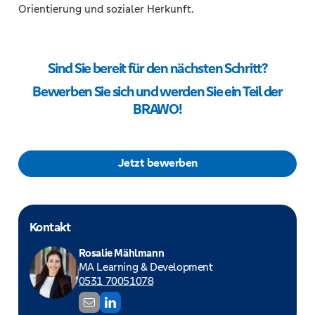
Orientierung und sozialer Herkunft.
Sind Sie bereit für den nächsten Schritt?
Bewerben Sie sich und werden Sie ein Teil der
BRAWO!
Jetzt bewerben
Kontakt
Rosalie Mählmann
MA Learning & Development
0531 70051078
r
L