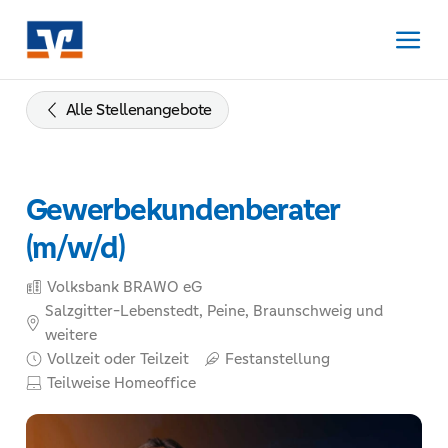
Zum
Inhalt
springen
Zur
Navigation
Alle Stellenangebote
springen
Zum
Footer
Gewerbekundenberater
springen
(m/w/d)
Volksbank BRAWO eG
Salzgitter-Lebenstedt, Peine, Braunschweig und
weitere
Vollzeit oder Teilzeit
Festanstellung
Teilweise Homeoffice